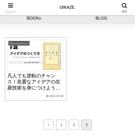
HOME
ABOUT
OIKAZE.
メニュー
検索
BOOKs
BLOG
Recommnend
凡人でも逆転のチャン
ス！良質なアイデアの生
産技術を身につけよう。
【#２ アイデアのつくり
2022.05.09
方】
前
1
2
3
へ